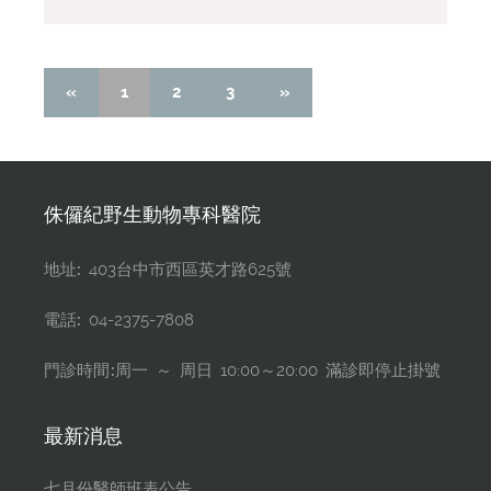
«
1
2
3
»
侏儸紀野生動物專科醫院
地址:
403台中市西區英才路625號
電話:
04-2375-7808
門診時間:
周一 ～ 周日 10:00～20:00 滿診即停止掛號
最新消息
七月份醫師班表公告