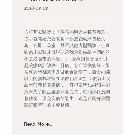
2018-02-02
方軒芃獸醫師：「爸爸的興趣是種花養鳥，
從小就開始跟著爸爸一起照顧幼鳥包括文
鳥、玄鳳、吸蜜，甚至其他大型鸚鵡，但直
到當上獸醫才發現原來我曾提供給他們的並
不是最適當的照顧。」 因為飼養管理所引
起的疾病如缺鈣、肝病、心血管疾病等，常
常就診時都來不及做飲食調整了，壽命50歲
以上的鸚鵡常常在10歲初甚至5、6歲就出現
嚴重營養相關疾病，一直很希望如果飼主能
夠早先了解正確的飼養方式，就能來得及調
整飲食、避免疾病的發生，這是在此分享鸚
鵡飼養管理的主要動機。
Read More...