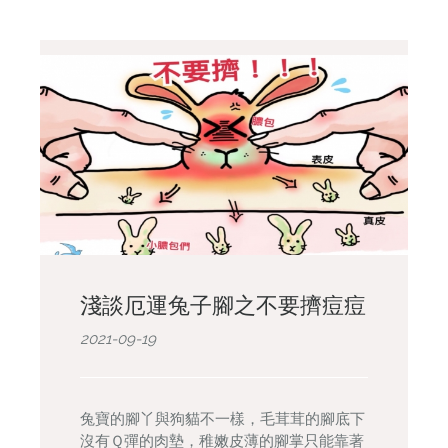
淺談厄運兔子腳之不要擠痘痘
2021-09-19
兔寶的腳丫與狗貓不一樣，毛茸茸的腳底下
沒有Ｑ彈的肉墊，稚嫩皮薄的腳掌只能靠著