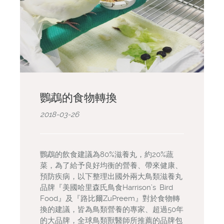
鸚鵡的食物轉換
2018-03-26
鸚鵡的飲食建議為80%滋養丸，約20%蔬
菜，為了給予良好均衡的營養、帶來健康、
預防疾病，以下整理出國外兩大鳥類滋養丸
品牌『美國哈里森氏鳥食Harrison’s Bird
Food』及『路比爾ZuPreem』對於食物轉
換的建議，皆為鳥類營養的專家、超過50年
的大品牌，全球鳥類獸醫師所推薦的品牌包