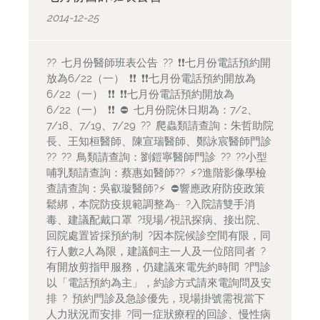
2014-12-25
?? 七月份醫師班表公告 ?? ❗️❗️七月份電話預約開
放為6/22（一） ❗️❗️ ❗️❗️七月份電話預約開放為
6/22（一） ❗️❗️ ❗️❗️七月份電話預約開放為
6/22（一） ❗️❗️ ⛔️ 七月份院休日期為：7/2、
7/18、7/19、7/29 ?? 爬蟲類請查詢：朱哲助院
長、王知桓醫師、陳宣瑞醫師、鄭詠宸醫師門診
?? ?? 鳥類請查詢：劉鎧寧醫師門診 ?? ??小型
哺乳類請查詢：蔡惠如醫師??️ ⚡️?進階影像學檢
查請查詢：吳叡璇醫師?⚡️ ⛔️響應政府防疫政策
鬆綁，本院防疫規範調整為~ ?入院請雙手消
毒、建議配戴口罩 ?現場/視訊探病、接出院、
回院處置皆採預約制 ?因本院候診空間有限，同
行人數2人為限，建議飼主一人及一位陪同者 ?
有開放剪指甲服務，仍建議來電先約時間 ?門診
以「電話預約為主」，約診方式請來電詢問及安
排 ? 預約門診及急診優先，現場掛號需視當下
人力狀況而安排 ?同一症狀療程的回診、慢性病