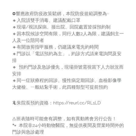
⛔️響應政府防疫政策鬆綁，本院防疫規範調整為~
🔸入院請雙手消毒、建議配戴口罩
🔸現場/視訊探病、接出院、回院處置皆採預約制
🔸因本院候診空間有限，同行人數2人為限，建議飼主一
人及一位陪同者
🔸有開放剪指甲服務，仍建議來電先約時間
🔸門診以「電話預約為主」，約診方式請來電詢問及安
排
🔸 預約門診及急診優先，現場掛號需視當下人力狀況而
安排
🔸同一症狀療程的回診、慢性病定期回診、血檢影像學
大健檢、ㄧ般結紮手術，此四種類型可提前預約
🦎朱院長預約資格：https://reurl.cc/RL1LD
⚠️班表隨時可能會有調整，如有異動將會另行公告！
🐾 本院非24小時動物醫院，無提供夜間及營業時間外的
門診與急診處理