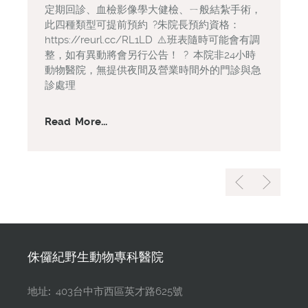
定期回診、血檢影像學大健檢、ㄧ般結紮手術，
此四種類型可提前預約 ?朱院長預約資格：
https://reurl.cc/RL1LD ⚠️班表隨時可能會有調
整，如有異動將會另行公告！ ? 本院非24小時
動物醫院，無提供夜間及營業時間外的門診與急
診處理
Read More...
侏儸紀野生動物專科醫院
地址:
403台中市西區英才路625號