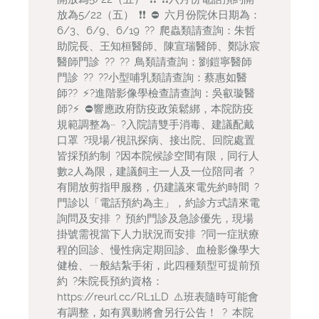
放為5/22（五） ❗️❗️ ⛔️ 六月份院休日期為：
6/3、6/9、6/19 ?? 爬蟲類請查詢：朱哲
助院長、王知桓醫師、陳宣瑞醫師、鄭詠宸
醫師門診 ?? ?? 鳥類請查詢：劉鎧寧醫師
門診 ?? ??小型哺乳類請查詢：蔡惠如醫
師??️ ⚡️?進階影像學檢查請查詢：吳叡璇醫
師?⚡️ ⛔️響應政府防疫政策鬆綁，本院防疫
規範調整為~ ?入院請雙手消毒、建議配戴
口罩 ?現場/視訊探病、接出院、回院處置
皆採預約制 ?因本院候診空間有限，同行人
數2人為限，建議飼主一人及一位陪同者 ?
有開放剪指甲服務，仍建議來電先約時間 ?
門診以「電話預約為主」，約診方式請來電
詢問及安排 ? 預約門診及急診優先，現場
掛號需視當下人力狀況而安排 ?同一症狀療
程的回診、慢性病定期回診、血檢影像學大
健檢、ㄧ般結紮手術，此四種類型可提前預
約 ?朱院長預約資格：
https://reurl.cc/RL1LD ⚠️班表隨時可能會
有調整，如有異動將會另行公告！ ? 本院