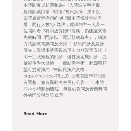
本院防疫規範調整為~ ?入院請雙手消毒、
建議配戴口罩 ?現場/視訊探病、接出院、
回院處置皆採預約制 ?因本院候診空間有
限，同行人數2人為限，建議飼主一人及一
位陪同者 ?有開放剪指甲服務，仍建議來電
先約時間 ?門診以「電話預約為主」，約診
方式請來電詢問及安排 ? 預約門診及急診
優先，現場掛號需視當下人力狀況而安排 ?
同一症狀療程的回診、慢性病定期回診、血
檢影像學大健檢、ㄧ般結紮手術，此四種類
型可提前預約 ?朱院長預約資格：
https://reurl.cc/RL1LD ⚠️班表隨時可能會
有調整，如有異動將會另行公告！ ? 本院
非24小時動物醫院，無提供夜間及營業時間
外的門診與急診處理
Read More...