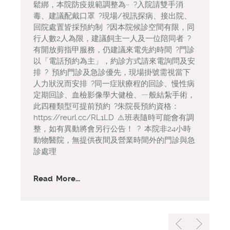
鬆綁，本院防疫規範調整為~ ?入院請雙手消
毒、建議配戴口罩 ?現場/視訊探病、接出院、
回院處置皆採預約制 ?因本院候診空間有限，同
行人數2人為限，建議飼主一人及一位陪同者 ?
有開放剪指甲服務，仍建議來電先約時間 ?門診
以「電話預約為主」，約診方式請來電詢問及安
排 ? 預約門診及急診優先，現場掛號需視當下
人力狀況而安排 ?同一症狀療程的回診、慢性病
定期回診、血檢影像學大健檢、ㄧ般結紮手術，
此四種類型可提前預約 ?朱院長預約資格：
https://reurl.cc/RL1LD ⚠️班表隨時可能會有調
整，如有異動將會另行公告！ ? 本院非24小時
動物醫院，無提供夜間及營業時間外的門診與急
診處理
Read More...