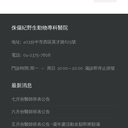
侏儸紀野生動物專科醫院
地址:
403台中市西區英才路625號
電話:
04-2375-7808
門診時間:
周一 ～ 周日 10:00～20:00 滿診即停止掛號
最新消息
七月份醫師班表公告
六月份醫師班表公告
五月份醫師班表公告 +週年慶活動名額即將額滿