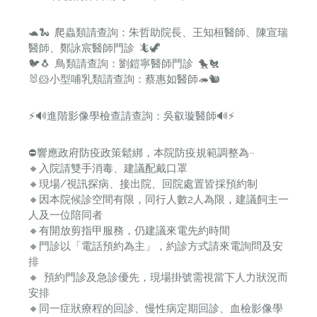
🐢🐍 爬蟲類請查詢：朱哲助院長、王知桓醫師、陳宣瑞
醫師、鄭詠宸醫師門診 🦎🦖
🐦🐧 鳥類請查詢：劉鎧寧醫師門診 🐤🐔
🐰🐹小型哺乳類請查詢：蔡惠如醫師🦔🐿️
⚡️🔊進階影像學檢查請查詢：吳叡璇醫師🔊⚡️
⛔️響應政府防疫政策鬆綁，本院防疫規範調整為~
🔸入院請雙手消毒、建議配戴口罩
🔸現場/視訊探病、接出院、回院處置皆採預約制
🔸因本院候診空間有限，同行人數2人為限，建議飼主一
人及一位陪同者
🔸有開放剪指甲服務，仍建議來電先約時間
🔸門診以「電話預約為主」，約診方式請來電詢問及安
排
🔸 預約門診及急診優先，現場掛號需視當下人力狀況而
安排
🔸同一症狀療程的回診、慢性病定期回診、血檢影像學