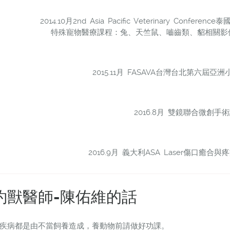
2014.10月2nd Asia Pacific Veterinary Con
特殊寵物醫療課程：兔、天竺鼠、嚙齒類、貂相關影
2015.11月 FASAVA台灣台北第六屆
2016.8月 雙鏡聯合微創手
2016.9月 義大利ASA Laser傷口癒
約獸醫師-陳佑維的話
疾病都是由不當飼養造成，養動物前請做好功課。