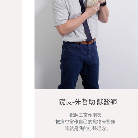
院長-朱哲助 獸醫師
把飼主當作朋友，
把病患當作自己的寵物來醫療，
這就是我的行醫理念。