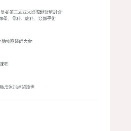
ference泰國曼谷第二屆亞太國際獸醫研討會
像學、骨科、齒科、頭部手術
亞洲小動物獸醫師大會
術課程
合與疼痛治療訓練認證班