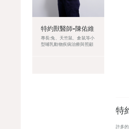
特約獸醫師-陳佑維
專長:兔、天竺鼠、倉鼠等小
型哺乳動物疾病治療與照顧
特
許多的