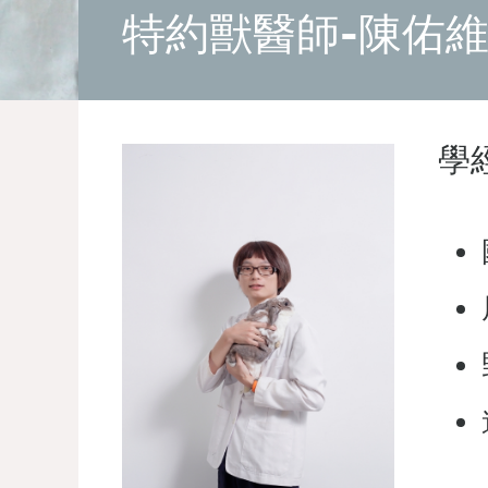
特約獸醫師-陳佑
學