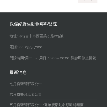
侏儸紀野生動物專科醫院
地址:
403台中市西區英才路625號
電話:
04-2375-7808
門診時間:
周一 ～ 周日 10:00～20:00 滿診即停止掛號
最新消息
七月份醫師班表公告
六月份醫師班表公告
五月份醫師班表公告 +週年慶活動名額即將額滿