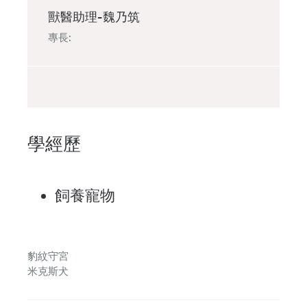
獸醫助理-魏乃筑
專長:
學經歷
飼養寵物
豹紋守宮
米克斯犬