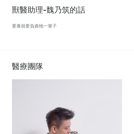
獸醫助理-魏乃筑的話
要養就要負責牠一輩子
醫療團隊