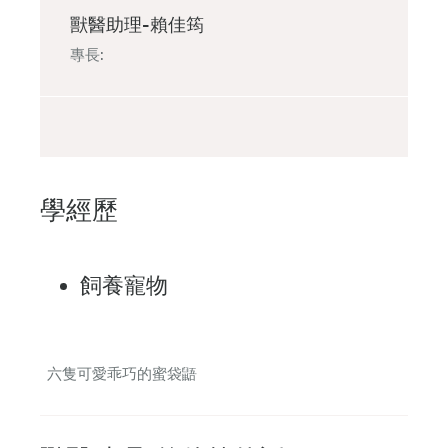
獸醫助理-賴佳筠
專長:
學經歷
飼養寵物
六隻可愛乖巧的蜜袋鼯