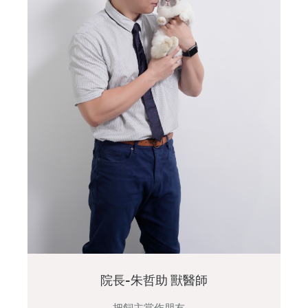
院長-朱哲助 獸醫師